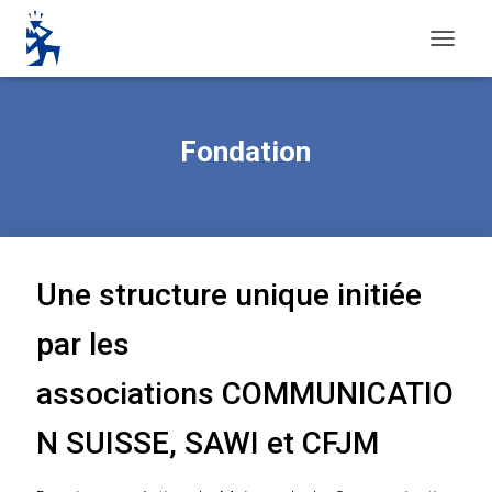
O
U
V
R
I
Fondation
R
/
F
E
R
M
E
Une structure unique initiée
R
L
par les
A
N
associations COMMUNICATIO
A
V
I
N SUISSE, SAWI et CFJM
G
A