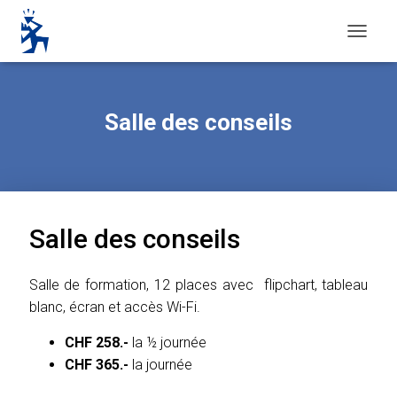
O
U
V
R
I
Salle des conseils
R
/
F
E
R
M
E
Salle des conseils
R
L
A
Salle de formation, 12 places avec flipchart, tableau
N
blanc, écran et accès Wi-Fi.
A
V
CHF 258.-
la ½ journée
I
CHF 365.-
la journée
G
A