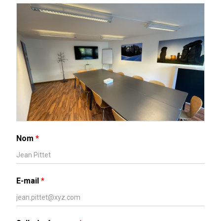
T
I
O
N
Nom
*
E-mail
*